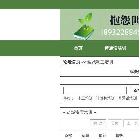
首页
普通话培训
论坛首页
>>
盐城淘宝培训
版块
热搜：
电工培训
计算机培训
普通话培训
≡ 盐城淘宝培训 ≡
共
1
页
首页
上一页
精华
最新
最热
全部