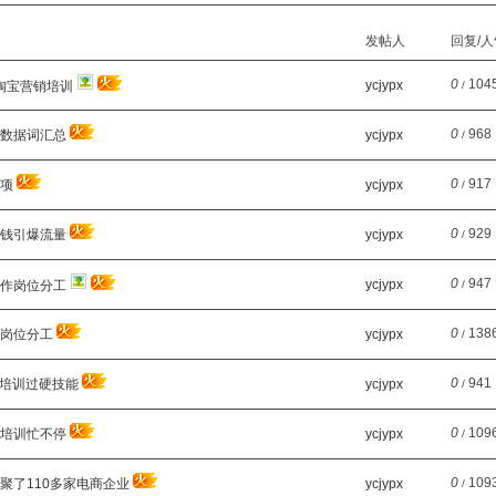
发帖人
回复/人
0
104
ycjypx
城淘宝营销培训
/
0
968
业数据词汇总
ycjypx
/
0
917
事项
ycjypx
/
0
929
省钱引爆流量
ycjypx
/
0
947
ycjypx
工作岗位分工
/
0
138
养岗位分工
ycjypx
/
0
941
应培训过硬技能
ycjypx
/
0
109
宝培训忙不停
ycjypx
/
0
109
聚了110多家电商企业
ycjypx
/