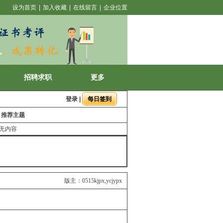
设为首页
|
加入收藏
|
在线留言
|
企业位置
招聘求职
更多
登录
|
推荐主题
无内容
版主：0515kjpx,ycjypx