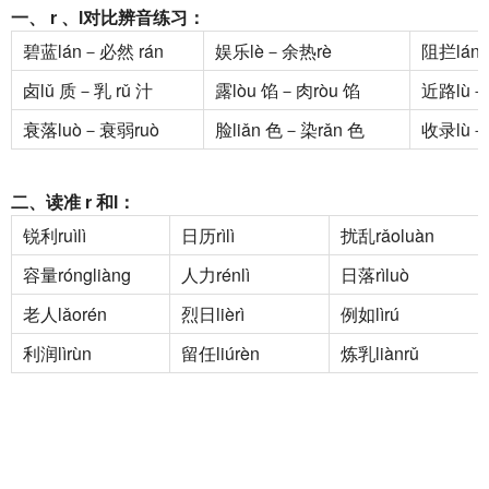
一、 r 、l对比辨音练习：
碧蓝lán－必然 rán
娱乐lè－余热rè
阻拦lán
卤lǔ 质－乳 rǔ 汁
露lòu 馅－肉ròu 馅
近路lù－
衰落luò－衰弱ruò
脸liǎn 色－染rǎn 色
收录lù－
二、读准 r 和l：
锐利ruìlì
日历rìlì
扰乱rǎoluàn
容量róngliàng
人力rénlì
日落rìluò
老人lǎorén
烈日lièrì
例如lìrú
利润lìrùn
留任liúrèn
炼乳liànrǔ