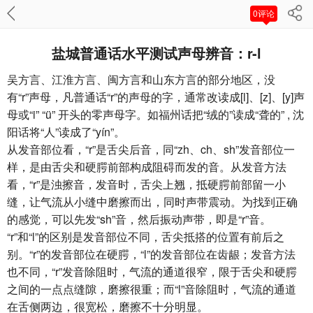
0评论
盐城普通话水平测试声母辨音：r-l
吴方言、江淮方言、闽方言和山东方言的部分地区，没
有“r”声母，凡普通话“r”的声母的字，通常改读成[l]、[z]、[y]声
母或“i” “ü” 开头的零声母字。如福州话把“绒的”读成“聋的” , 沈
阳话将“人”读成了“yín”。
从发音部位看，“r”是舌尖后音，同“zh、ch、sh”发音部位一
样，是由舌尖和硬腭前部构成阻碍而发的音。从发音方法
看，“r”是浊擦音，发音时，舌尖上翘，抵硬腭前部留一小
缝，让气流从小缝中磨擦而出，同时声带震动。为找到正确
的感觉，可以先发“sh”音，然后振动声带，即是“r”音。
“r”和“l”的区别是发音部位不同，舌尖抵搭的位置有前后之
别。“r”的发音部位在硬腭，“l”的发音部位在齿龈；发音方法
也不同，“r”发音除阻时，气流的通道很窄，限于舌尖和硬腭
之间的一点点缝隙，磨擦很重；而“l”音除阻时，气流的通道
在舌侧两边，很宽松，磨擦不十分明显。