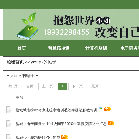
首页
普通话培训
计算机培训
电子商务
论坛首页
>>
ycsrpx的帖子
≡ ycsrpx的帖子 ≡
共
1
页
首页
上一页
1
下一页
尾页
主题
盐城城南橡树湾少儿练字培训毛笔字硬笔私教培训
盐城市电子商务专业19级同学2020年寒假疫情防控汇总
盐城少儿舞蹈培训招生简章