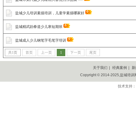
盐城少儿培训素描培训，儿童学素描哪家好
盐城精武跆拳道少儿寒短期班
盐城成人少儿钢笔字毛笔字培训
共
1
页
首页
上一页
1
下一页
尾页
关于我们
|
经典案例
|
新
Copyright © 2014-2025,盐城培训网,
技术支持