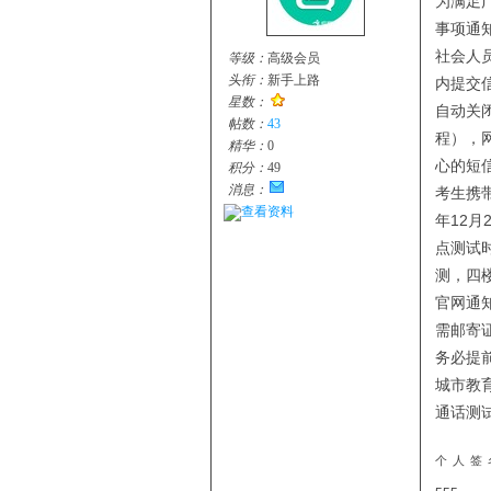
为满足
事项通
社会人
等级：
高级会员
头衔：
新手上路
内提交信
星数：
自动关
帖数：
43
程），
精华：
0
心的短
积分：
49
消息：
考生携
查看资料
年12月
点测试时
测，四
官网通
需邮寄
务必提
城市教
通话测
个人签