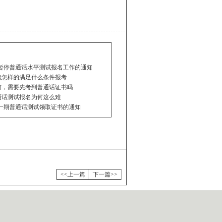
时暂停普通话水平测试报名工作的通知
程怎样的满足什么条件报考
前，需要先考到普通话证书吗
通话测试报名为何这么难
第一期普通话测试领取证书的通知
<<上一篇
下一篇>>