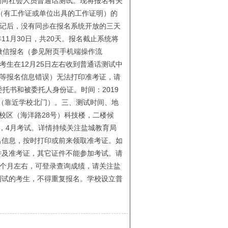
面向社会人员普通话测试。现将报名有关
（有工作证或单位出具的工作证明）的
场登记后，没有同步在报名系统开放的三天
年11月30日，共20天。报名截止系统将
微信报名（参见附页手机端操作流
生在12月25日左右收到普通话测试中
号等报名信息错误）无法打印准考证，请
托书和被委托人身份证。时间：2019
01（靠近学校北门）。三、测试时间、地
北校区（海洋路28号）科技楼，二楼候
名，4月考试。详情持续关注盐城教育局
名信息，按时打印或前来领取准考证。如
件及准考证，其它证件不能参加考试。请
2个月左右，可登录查询成绩，请关注盐
测试的考生，不得重复报名。学校设立普