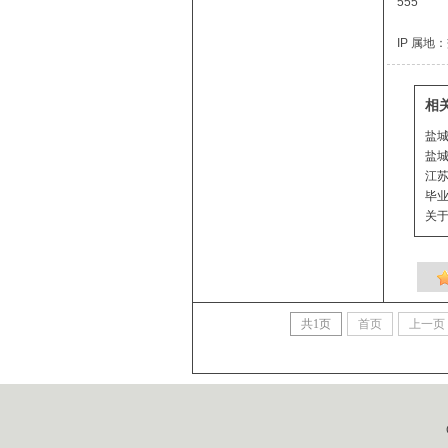
555
IP 属地
相
盐城
盐城
江苏
毕
关于
共
1
页
首页
上一页