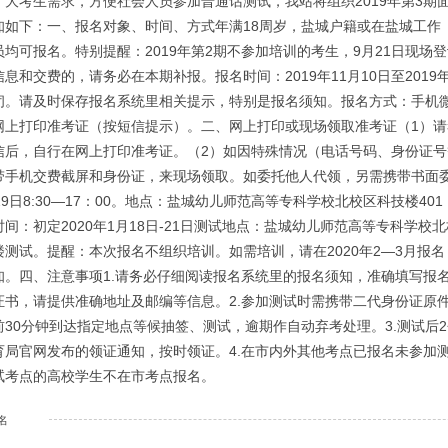
广大考生需求，方便社会人员参加普通话测试，我站将组织2019年第3期
知如下：一、报名对象、时间、方式年满18周岁，盐城户籍或在盐城工作
员均可报名。特别提醒：2019年第2期不参加培训的考生，9月21日现
息和交费的，请务必在本期补报。报名时间：2019年11月10日至2019
闭。请及时保存报名系统里相关提示，特别是报名须知。报名方式：手机
网上打印准考证（按短信提示）。二、网上打印或现场领取准考证（1）请考
信后，自行在网上打印准考证。（2）如因特殊情况（电话号码、身份证
带手机交费截屏和身份证，来现场领取。如委托他人代领，另需携带书面委
29日8:30—17：00。地点：盐城幼儿师范高等专科学校北校区科技楼4
间：初定2020年1月18日-21日测试地点：盐城幼儿师范高等专科学校
楼测试。提醒：本次报名不组织培训。如需培训，请在2020年2—3月报
知。四、注意事项1.请务必仔细阅读报名系统里的报名须知，准确填写报
证书，请提供准确地址及邮编等信息。2.参加测试时需携带二代身份证原
前30分钟到达指定地点等候抽签、测试，逾期作自动弃考处理。3.测试后
育局官网发布的领证通知，按时领证。4.在市内外其他考点已报名未参加
试考点的高校学生不在市考点报名。
名