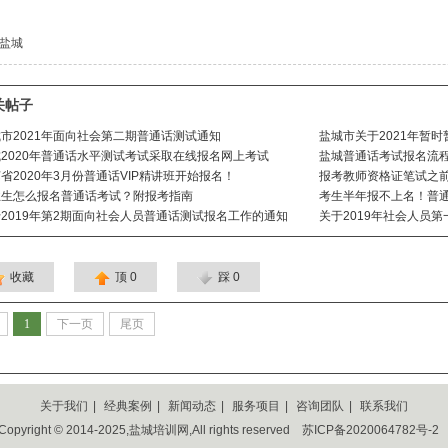
：盐城
关帖子
市2021年面向社会第二期普通话测试通知
盐城市关于2021年暂
2020年普通话水平测试考试采取在线报名网上考试
盐城普通话考试报名流
省2020年3月份普通话VIP精讲班开始报名！
报考教师资格证笔试之
业生怎么报名普通话考试？附报考指南
考生半年报不上名！普
2019年第2期面向社会人员普通话测试报名工作的通知
关于2019年社会人员
收藏
顶
0
踩
0
1
下一页
尾页
关于我们
|
经典案例
|
新闻动态
|
服务项目
|
咨询团队
|
联系我们
Copyright © 2014-2025,盐城培训网,All rights reserved
苏ICP备2020064782号-2