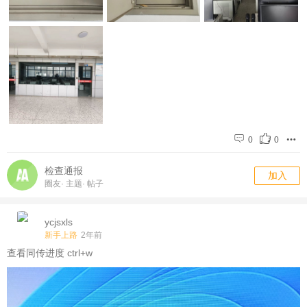
0
0
检查通报
加入
圈友
·
主题
·
帖子
ycjsxls
新手上路
2年前
查看同传进度 ctrl+w