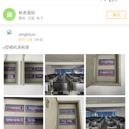
检查通报
加入
圈友
·
主题
·
帖子
smglxyzx
新手上路
2年前
u型楼机房检查