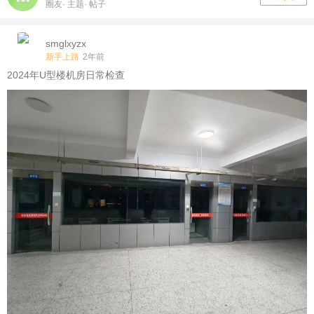
圈友
·
主题
·
帖子
smglxyzx
新手上路
2年前
2024年U型楼机房日常检查