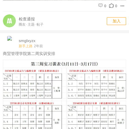
0
0
检查通报
加入
圈友
·
主题
·
帖子
smglxyzx
新手上路
2年前
商贸管理学院第二周实训安排