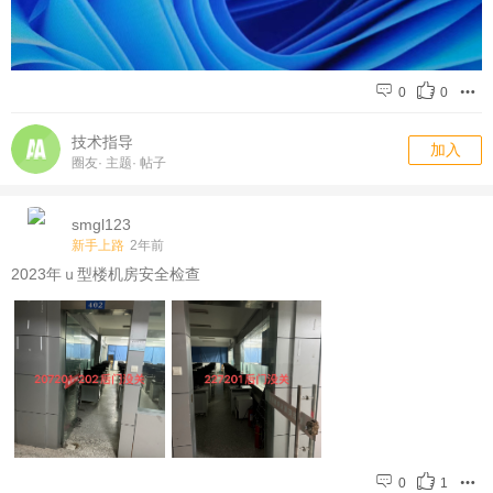
0
0
技术指导
加入
圈友
·
主题
·
帖子
smgl123
新手上路
2年前
2023年ｕ型楼机房安全检查
0
1