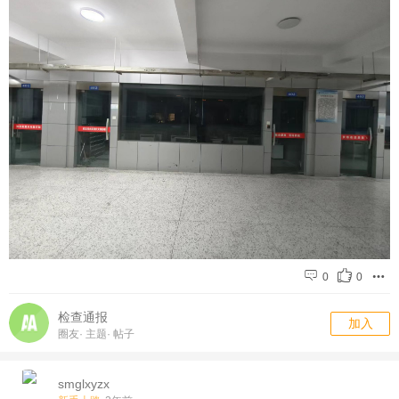
0
0
检查通报
加入
圈友
·
主题
·
帖子
smglxyzx