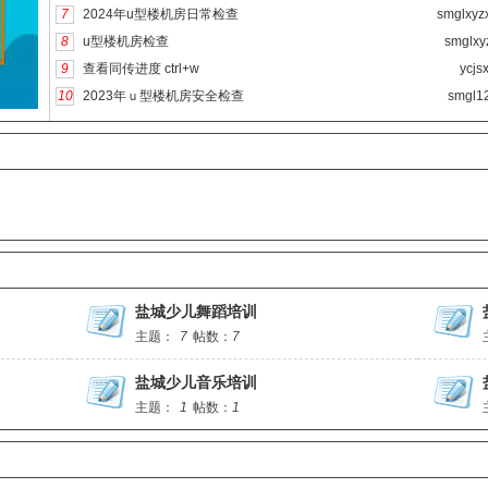
7
2024年u型楼机房日常检查
smglxyz
8
u型楼机房检查
smglxy
9
查看同传进度 ctrl+w
ycjsx
10
2023年ｕ型楼机房安全检查
smgl1
盐城少儿舞蹈培训
主题：
7
帖数：
7
盐城少儿音乐培训
主题：
1
帖数：
1