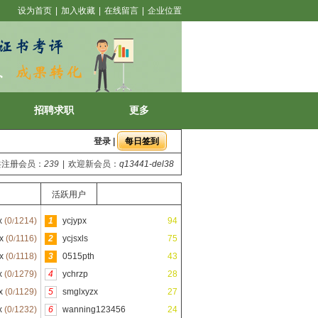
设为首页
|
加入收藏
|
在线留言
|
企业位置
招聘求职
更多
登录
|
共注册会员：
239
|
欢迎新会员：
q13441-del38
活跃用户
x
(0
1214)
1
ycjypx
94
/
x
(0
1116)
2
ycjsxls
75
/
x
(0
1118)
3
0515pth
43
/
x
(0
1279)
4
ychrzp
28
/
x
(0
1129)
5
smglxyzx
27
/
x
(0
1232)
6
wanning123456
24
/