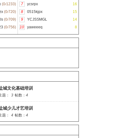
x
(0
1233)
7
ycsrpx
16
/
zx
(0
720)
8
0515kjpx
15
/
ls
(0
709)
9
YCJSSMGL
14
/
23
(0
756)
10
yaweeeq
8
/
盐城文化基础培训
主题：
3
帖数：
4
盐城少儿才艺培训
主题：
4
帖数：
4